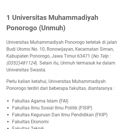
2 Universitas Darussalam Gontor (UNIDA)
1 Universitas Muhammadiyah
3 Universitas Merdeka Ponorogo (UMP)
4 Institut Agama Islam Negeri Ponorogo (IAIN)
Ponorogo (Unmuh)
5 Institut Agama Islam Riyadlatul Mujahidin (INSURI)
6 Sekolah Tinggi Keguruan dan Ilmu Pendidikan PGRI
Universitas Muhammadiyah Ponorogo terletak di jalan
Ponorogo (STKIP)
Budi Utomo No. 10, Ronowijayan, Kecamatan Siman,
7 Sekolah Tinggi Ilmu Kesehatan (STIKES) Buana Husada
Kabupaten Ponorogo, Jawa Timur 63471 (
No Telp :
(0352)481124
). Selain itu, Unmuh termasuk ke dalam
8 Akademi Komunitas Negeri (AKN) Ponorogo
Universitas Swasta.
9 Akademi Keperawatan (AKPER) Pemkab Ponorogo
10 Akademi Kebidanan (AKBID) Harapan Mulya Ponorogo
Perlu kalian ketahui, Universitas Muhammadiyah
Ponorogo terdiri dari beberapa fakultas, diantaranya :
Fakultas Agama Islam (FAI)
Fakultas Ilmu Sosial Ilmu Politik (FISIP)
Fakultas Keguruan Dan Ilmu Pendidikan (FKIP)
Fakultas Ekonomi
Fakultas Teknik