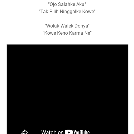
"Ojo Salahke Aku"
"Tak Pilih Ninggalke Kowe"
"Wolak Walek Donya"
"Kowe Keno Karma Ne"