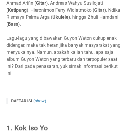
Ahmad Arifin (
Gitar
), Andreas Wahyu Susilojati
(
Ketipung
), Hieronimos Ferry Widiatmoko (
Gitar
), Ndika
Rismaya Pelma Arga (
Ukulele
), hingga Zhuli Hamdani
(
Bass
).
Lagu-lagu yang dibawakan Guyon Waton cukup enak
didengar, maka tak heran jika banyak masyarakat yang
menyukainya. Namun, apakah kalian tahu, apa saja
album Guyon Waton yang terbaru dan terpopuler saat
ini? Dari pada penasaran, yuk simak informasi berikut
ini.
DAFTAR ISI
(show)
1. Kok Iso Yo
2. Kelangan
1. Kok Iso Yo
3. Pisah