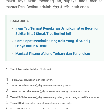
maka saya akan membagikan, supaya anda menjadi
master Pes. Berikut adalah
tips & trik
untuk anda.
BACA JUGA
Ingin Tau Tempat Penukaran Uang Koin atau Receh di
Sekitar Kita? Simak Tips Berikut Ini!
Cara Cepat Membuka Uang Koin Yang Di Solasi |
Hanya Butuh 5 Detik !
Manfaat Pisang Wulung Terbaru dan Terlengkap
Tips & Trik Untuk Bertahan (Defense).
Tekan X+L2,
digunakan menekan lawan.
Tekan X+R2 (bersamaan),
digunakan membayangi lawan.
Tekan X+R2+L2 (bersamaan),
digunakan membayangi dan menutup lawan.
Tekan R2+X (bersamaan),
digunakan menghalangi lawan dengan kaki (face to face).
Tekan X (2x),
digunakan menghalangi lawan dengan kaki.
Tekan R1+Kotak+X,
digunakan Merebut bola dengan 2 pemain.