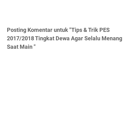
Posting Komentar untuk "Tips & Trik PES
2017/2018 Tingkat Dewa Agar Selalu Menang
Saat Main "