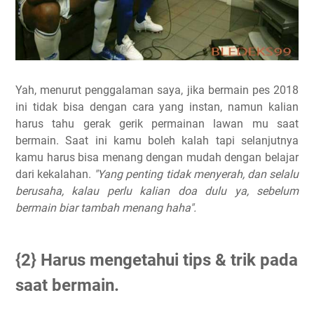
Yah, menurut penggalaman saya, jika bermain pes 2018
ini tidak bisa dengan cara yang instan, namun kalian
harus tahu gerak gerik permainan lawan mu saat
bermain. Saat ini kamu boleh kalah tapi selanjutnya
kamu harus bisa menang dengan mudah dengan belajar
dari kekalahan.
"Yang penting tidak menyerah, dan selalu
berusaha, kalau perlu kalian doa dulu ya, sebelum
bermain biar tambah menang haha".
{2} Harus mengetahui tips & trik pada
saat bermain.