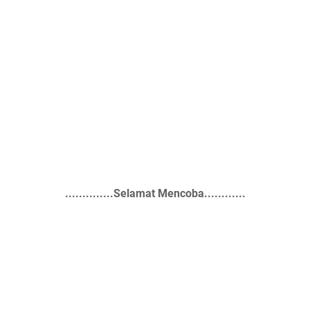
..............Selamat Mencoba............