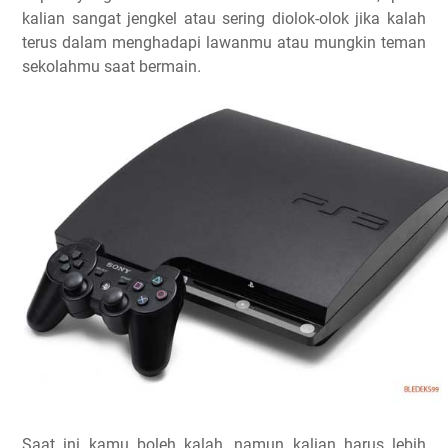
kalian sangat jengkel atau sering diolok-olok jika kalah
terus dalam menghadapi lawanmu atau mungkin teman
sekolahmu saat bermain
.
Saat ini kamu boleh kalah, namun kalian harus lebih