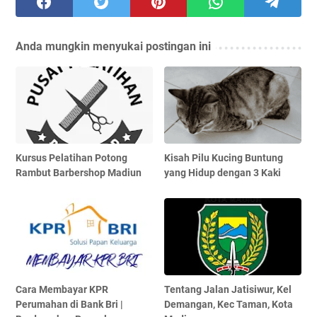
Anda mungkin menyukai postingan ini
Kursus Pelatihan Potong
Kisah Pilu Kucing Buntung
Rambut Barbershop Madiun
yang Hidup dengan 3 Kaki
Cara Membayar KPR
Tentang Jalan Jatisiwur, Kel
Perumahan di Bank Bri |
Demangan, Kec Taman, Kota