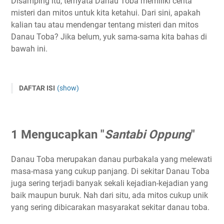
Disamping itu, ternyata Danau Toba memiliki cerita
misteri dan mitos untuk kita ketahui. Dari sini, apakah
kalian tau atau mendengar tentang misteri dan mitos
Danau Toba? Jika belum, yuk sama-sama kita bahas di
bawah ini.
DAFTAR ISI
(show)
1 Mengucapkan "Santabi Oppung"
2 Misteri Ikan Besar Penunggu Danau
1 Mengucapkan "
Santabi Oppung
"
3 Tangisan Misterius
4 Misteri Begu Ganjang
Danau Toba merupakan danau purbakala yang melewati
5 Misteri Penunggu Wisma Pengasingan
masa-masa yang cukup panjang. Di sekitar Danau Toba
6 Si Kakek Tua Misterius
juga sering terjadi banyak sekali kejadian-kejadian yang
7 Naga Penjaga Danau Toba
baik maupun buruk. Nah dari situ, ada mitos cukup unik
yang sering dibicarakan masyarakat sekitar danau toba.