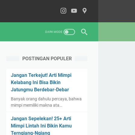
POSTINGAN POPULER
Jangan Terkejut! Arti Mimpi
Kelabang Ini Bisa Bikin
Jatungmu Berdebar-Debar
Banyak orang dahulu percaya, bahwa
mimpi memiliki makna ata…
Jangan Sepelekan! 25+ Arti
Mimpi Lintah Ini Bikin Kamu
Terngiang-Ngiang