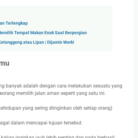
an Terlengkap
Memilih Tempat Makan Enak Saat Berpergian
tonggeng atau Lipan | Dijamin Work!
nmu
ang banyak adalah dengan cara melakukan sesuatu yang
rang memilih jalan aman seperti yang satu ini.
(kehidupan yang sering diinginkan oleh setiap orang)
gagal dalam mencapai tujuan tersebut.
kalian inginkan jauh lebih penting dari pada berhasil