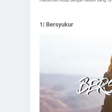
menikmati hidup dengan sedikit uang. Untu
1| Bersyukur