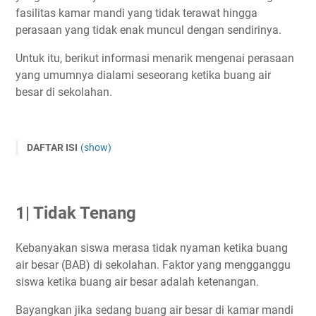
fasilitas kamar mandi yang tidak terawat hingga
perasaan yang tidak enak muncul dengan sendirinya.
Untuk itu, berikut informasi menarik mengenai perasaan
yang umumnya dialami seseorang ketika buang air
besar di sekolahan.
DAFTAR ISI
(show)
1| Tidak Tenang
2| Tidak Jadi BAB Ketika di Toilet
1| Tidak Tenang
3| Menyebalkan
Kebanyakan siswa merasa tidak nyaman ketika buang
air besar (BAB) di sekolahan. Faktor yang mengganggu
siswa ketika buang air besar adalah ketenangan.
Bayangkan jika sedang buang air besar di kamar mandi