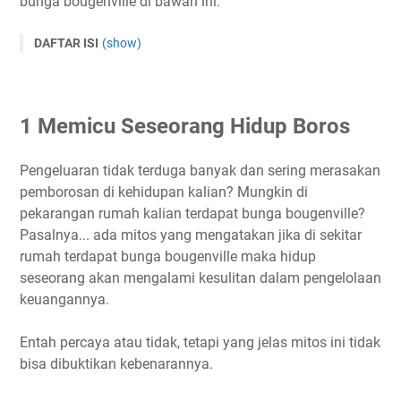
bunga bougenville di bawah ini.
DAFTAR ISI
(show)
1 Memicu Seseorang Hidup Boros
2 Susah Mencari Jodoh
1 Memicu Seseorang Hidup Boros
3 Menyebabkan Seseorang Selingkuh
4 Dapat Menyebabkan Pertengkaran
Pengeluaran tidak terduga banyak dan sering merasakan
5 Membuat Seseorang Mudah ditipu
pemborosan di kehidupan kalian? Mungkin di
6 Melukai Seseorang Jika Menyentuhnya Sembarangan
pekarangan rumah kalian terdapat bunga bougenville?
Asal Usul Mitos Bunga Bougenville
Pasalnya... ada mitos yang mengatakan jika di sekitar
rumah terdapat bunga bougenville maka hidup
seseorang akan mengalami kesulitan dalam pengelolaan
keuangannya.
Entah percaya atau tidak, tetapi yang jelas mitos ini tidak
bisa dibuktikan kebenarannya.