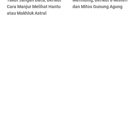
Takut Jangan Baca, Berikut
Merinding, Berikut 8 Misteri
Cara Manjur Melihat Hantu
dan Mitos Gunung Agung
atau Makhluk Astral