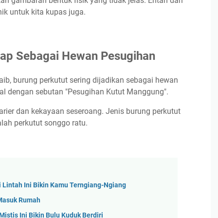
 gambaran bentuk fisik yang tidak jelas. Entah dari
ik untuk kita kupas juga.
ggap Sebagai Hewan Pesugihan
aib, burung perkutut sering dijadikan sebagai hewan
nal dengan sebutan "Pesugihan Kutut Manggung".
arier dan kekayaan seseroang. Jenis burung perkutut
lah perkutut songgo ratu.
 Lintah Ini Bikin Kamu Terngiang-Ngiang
h Masuk Rumah
stis Ini Bikin Bulu Kuduk Berdiri