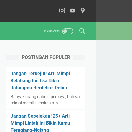
POSTINGAN POPULER
Jangan Terkejut! Arti Mimpi
Kelabang Ini Bisa Bikin
Jatungmu Berdebar-Debar
Banyak orang dahulu percaya, bahwa
mimpi memiliki makna ata…
Jangan Sepelekan! 25+ Arti
Mimpi Lintah Ini Bikin Kamu
Terngiang-Ngiang