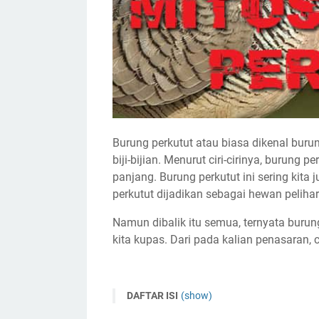
Burung perkutut atau biasa dikenal bu
biji-bijian. Menurut ciri-cirinya, burung 
panjang. Burung perkutut ini sering kita 
perkutut dijadikan sebagai hewan peliha
Namun dibalik itu semua, ternyata burung
kita kupas. Dari pada kalian penasaran, 
DAFTAR ISI
(show)
1. Burung Perkutut Merupakan Hewan G