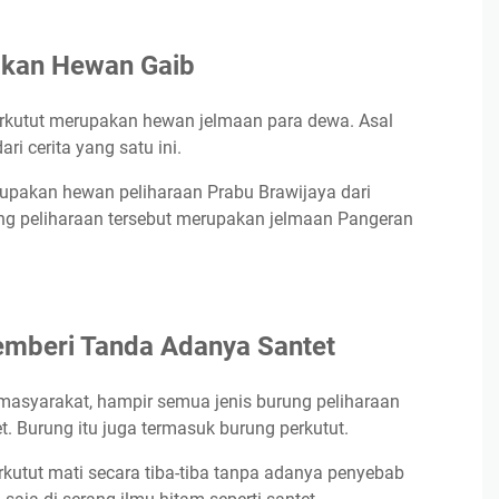
 Adanya Santet
akan Hewan Gaib
n Keberuntungan
taka
rkutut merupakan hewan jelmaan para dewa. Asal
Hewan Pesugihan
ri cerita yang satu ini.
utut
upakan hewan peliharaan Prabu Brawijaya dari
ng peliharaan tersebut merupakan jelmaan Pangeran
emberi Tanda Adanya Santet
masyarakat, hampir semua jenis burung peliharaan
 Burung itu juga termasuk burung perkutut.
kutut mati secara tiba-tiba tanpa adanya penyebab