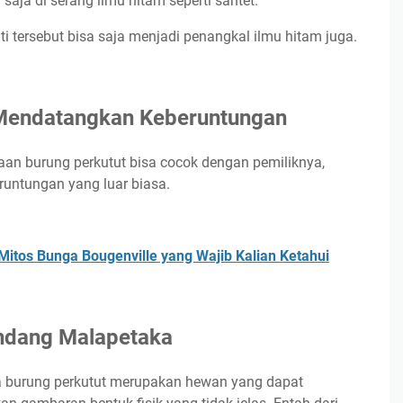
 saja di serang ilmu hitam seperti santet.
i tersebut bisa saja menjadi penangkal ilmu hitam juga.
 Mendatangkan Keberuntungan
raan burung perkutut bisa cocok dengan pemiliknya,
untungan yang luar biasa.
itos Bunga Bougenville yang Wajib Kalian Ketahui
ndang Malapetaka
a burung perkutut merupakan hewan yang dapat