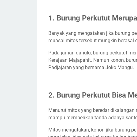
2. Burung Perkutut Bisa Memberi Tanda
1. Burung Perkutut Merup
3. Burung Perkutut Dapat Mendatangka
4. Burung Perkutut Mengundang Malape
Banyak yang mengatakan jika burung pe
5. Burung Perkutut di Anggap Sebagai 
muasal mitos tersebut mungkin berasal da
6. Hewan Yang Setia
7. Mitos Berdasarkan Jenis Burung Perk
Pada jaman dahulu, burung perkutut mer
Kerajaan Majapahit. Namun konon, buru
Mitos Burung Perkutut Hitam
Padjajaran yang bernama Joko Mangu.
Mitos Burung Perkutut Daringan
Mitos Burung Perkutut Lurah
Mitos Burung Perkutut Songgo Ratu
2. Burung Perkutut Bisa M
Mitos Burung Perkutut Putih
Menurut mitos yang beredar dikalangan 
mampu memberikan tanda adanya santet.
Mitos mengatakan, konon jika burung per